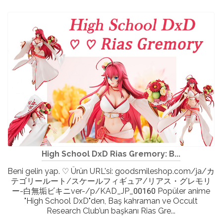
High School DxD Rias Gremory: B...
Beni gelin yap. ♡ Ürün URL'si: goodsmileshop.com/ja/カ
テゴリールート/スケールフィギュア/リアス・グレモリ
ー-白無垢ビキニver-/p/KAD_JP_00160 Popüler anime
"High School DxD"den, Baş kahraman ve Occult
Research Club’un başkanı Rias Gre...