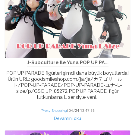
J-Subculture Ile Yuna POP UP PA...
POP UP PARADE figürleri şimdi daha büyük boyutlarda!
Ürün URL: goodsmileshop.com/ja/ja/カテゴリールー
ト/POP-UP-PARADE/POP-UP-PARADE-ユナ-L-
size/p/GSC_JP_05272 POP UP PARADE, figür
tutkunlarına L serisiyle yeni...
[
Proxy Shopping
]
04/24 12:47:55
Devamını oku