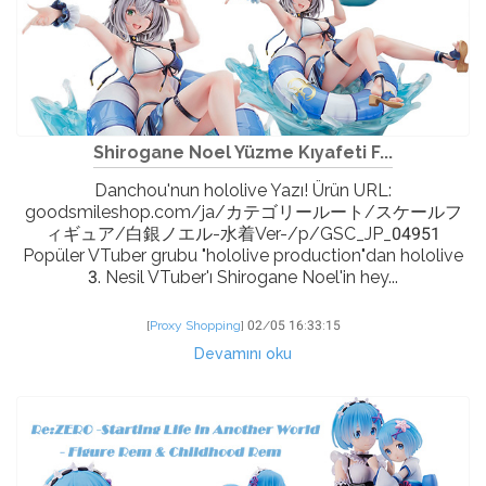
Shirogane Noel Yüzme Kıyafeti F...
Danchou'nun hololive Yazı! Ürün URL:
goodsmileshop.com/ja/カテゴリールート/スケールフ
ィギュア/白銀ノエル-水着Ver-/p/GSC_JP_04951
Popüler VTuber grubu "hololive production"dan hololive
3. Nesil VTuber'ı Shirogane Noel'in hey...
[
Proxy Shopping
]
02/05 16:33:15
Devamını oku