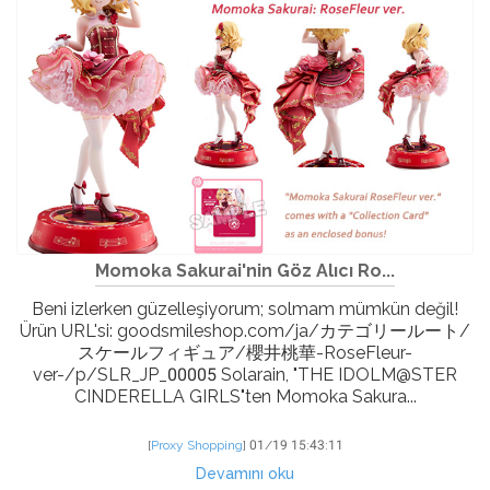
Momoka Sakurai'nin Göz Alıcı Ro...
Beni izlerken güzelleşiyorum; solmam mümkün değil!
Ürün URL'si: goodsmileshop.com/ja/カテゴリールート/
スケールフィギュア/櫻井桃華-RoseFleur-
ver-/p/SLR_JP_00005 Solarain, "THE IDOLM@STER
CINDERELLA GIRLS"ten Momoka Sakura...
[
Proxy Shopping
]
01/19 15:43:11
Devamını oku