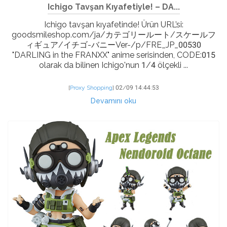
Ichigo Tavşan Kıyafetiyle! – DA...
Ichigo tavşan kıyafetinde! Ürün URL’si:
goodsmileshop.com/ja/カテゴリールート/スケールフ
ィギュア/イチゴ-バニーVer-/p/FRE_JP_00530
"DARLING in the FRANXX" anime serisinden, CODE:015
olarak da bilinen Ichigo'nun 1/4 ölçekli ...
[
Proxy Shopping
]
02/09 14:44:53
Devamını oku