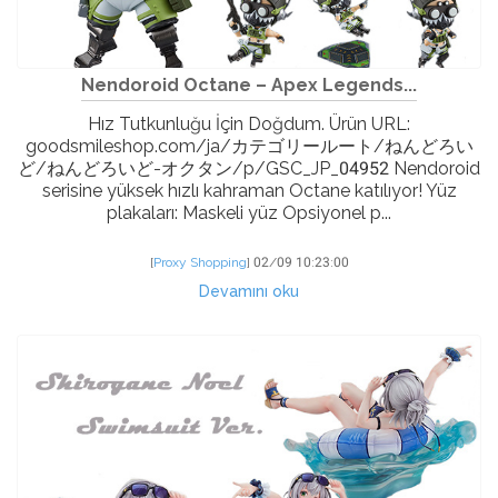
Nendoroid Octane – Apex Legends...
Hız Tutkunluğu İçin Doğdum. Ürün URL:
goodsmileshop.com/ja/カテゴリールート/ねんどろい
ど/ねんどろいど-オクタン/p/GSC_JP_04952 Nendoroid
serisine yüksek hızlı kahraman Octane katılıyor! Yüz
plakaları: Maskeli yüz Opsiyonel p...
[
Proxy Shopping
]
02/09 10:23:00
Devamını oku