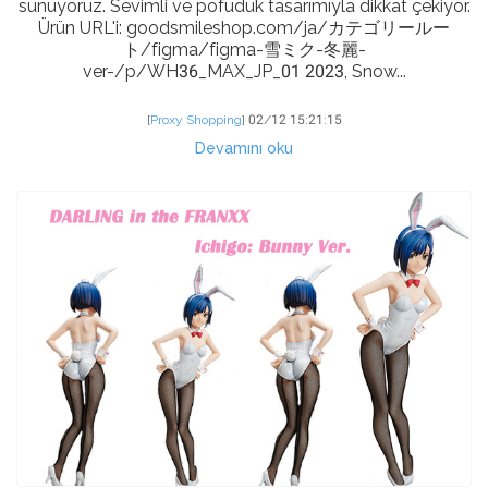
sunuyoruz. Sevimli ve pofuduk tasarımıyla dikkat çekiyor.
Ürün URL'i: goodsmileshop.com/ja/カテゴリールー
ト/figma/figma-雪ミク-冬麗-
ver-/p/WH36_MAX_JP_01 2023, Snow...
[
Proxy Shopping
]
02/12 15:21:15
Devamını oku