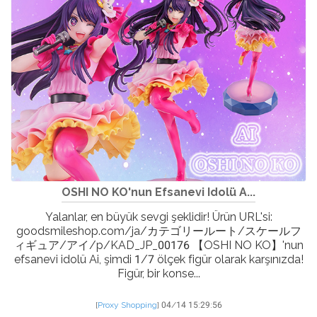
OSHI NO KO'nun Efsanevi Idolü A...
Yalanlar, en büyük sevgi şeklidir! Ürün URL'si:
goodsmileshop.com/ja/カテゴリールート/スケールフ
ィギュア/アイ/p/KAD_JP_00176 【OSHI NO KO】'nun
efsanevi idolü Ai, şimdi 1/7 ölçek figür olarak karşınızda!
Figür, bir konse...
[
Proxy Shopping
]
04/14 15:29:56