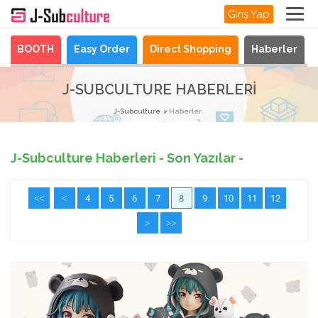
Giriş Yap
BOOTH
Easy Order
Direct Shopping
Haberler
J-SUBCULTURE HABERLERI
J-Subculture
Haberler
J-Subculture Haberleri - Son Yazılar -
<<
<
4
5
6
7
8
9
10
11
12
>
>>