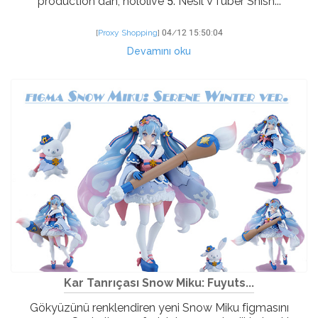
production"dan, hololive 5. Nesil VTuber Shish...
[
Proxy Shopping
]
04/12 15:50:04
Devamını oku
Kar Tanrıçası Snow Miku: Fuyuts...
Gökyüzünü renklendiren yeni Snow Miku figmasını