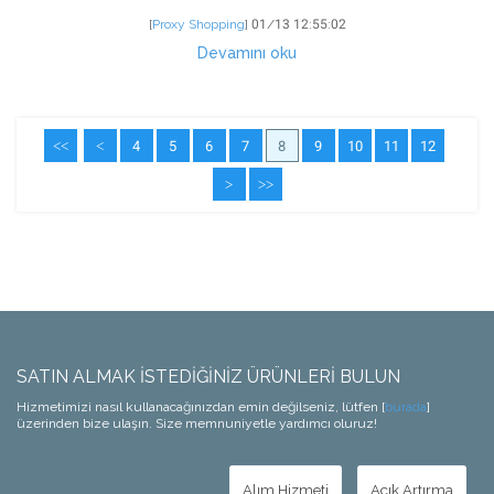
[
Proxy Shopping
]
01/13 12:55:02
Devamını oku
<<
<
4
5
6
7
8
9
10
11
12
>
>>
SATIN ALMAK İSTEDIĞINIZ ÜRÜNLERI BULUN
Hizmetimizi nasıl kullanacağınızdan emin değilseniz, lütfen [
burada
]
üzerinden bize ulaşın. Size memnuniyetle yardımcı oluruz!
Alım Hizmeti
Açık Artırma