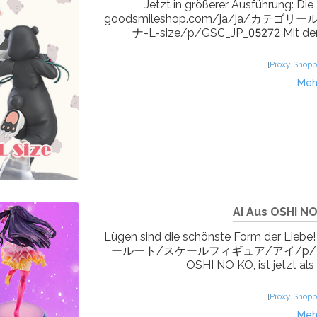
Jetzt in größerer Ausführung: D
goodsmileshop.com/ja/ja/カテゴリー
ナ-L-size/p/GSC_JP_05272 Mit der 
[
Proxy Shopp
Meh
Ai Aus OSHI NO
Lügen sind die schönste Form der Lie
ールート/スケールフィギュア/アイ/p/KAD_JP_00
OSHI NO KO, ist jetzt als 
[
Proxy Shopp
Meh