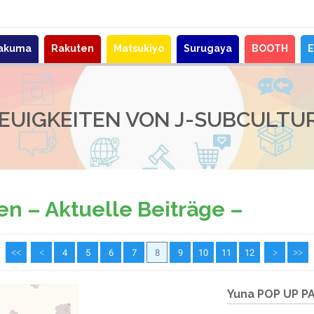
akuma
Rakuten
Matsukiyo
Surugaya
BOOTH
E
EUIGKEITEN VON J-SUBCULTU
en – Aktuelle Beiträge –
<<
<
4
5
6
7
8
9
10
11
12
>
>>
Yuna POP UP PA