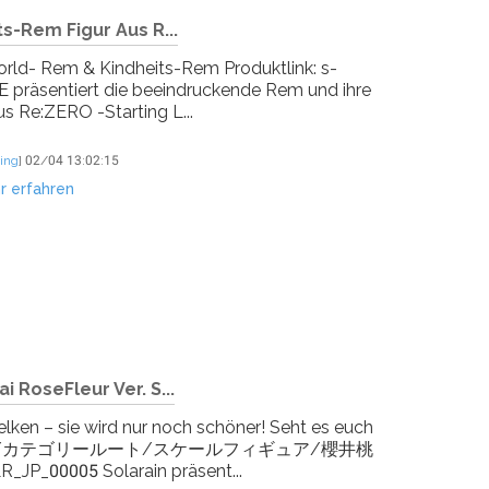
s-Rem Figur Aus R...
orld- Rem & Kindheits-Rem Produktlink: s-
 präsentiert die beeindruckende Rem und ihre
us Re:ZERO -Starting L...
ing
]
02/04 13:02:15
r erfahren
 RoseFleur Ver. S...
welken – sie wird nur noch schöner! Seht es euch
hop.com/ja/カテゴリールート/スケールフィギュア/櫻井桃
JP_00005 Solarain präsent...