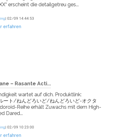
“ erscheint die detailgetreu ges...
ing
]
02/09 14:44:53
r erfahren
ne – Rasante Acti...
igkeit wartet auf dich. Produktlink:
カテゴリールート/ねんどろいど/ねんどろいど-オクタ
oroid-Reihe erhält Zuwachs mit dem High-
d Dared...
ing
]
02/09 10:23:00
r erfahren