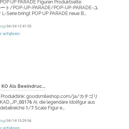
ie POP UP PARADE Figuren Produktseite:
ルート/POP-UP-PARADE/POP-UP-PARADE-ユ
L-Serie bringt POP UP PARADE neue B...
ing
]
04/24 12:47:55
r erfahren
 KO Als Beeindruc...
be! Produktlink: goodsmileshop.com/ja/カテゴリ
176 Ai, die legendäre Idolfigur aus
detailreiche 1/7 Scale Figur e...
ing
]
04/14 15:29:56
r erfahren