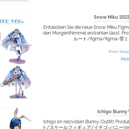
Snow Miku 2023
Entdecken Sie die neue Snow Miku Figma
den Morgenthimmel erstrahlen lässt.
ルート/figma/figma-雪ミク
[
Proxy Shopp
Meh
Ichigo Bunny V
Ichigo im reizvollen Bunny-Outfit! 
ト/スケールフィギュア/イチゴ-バニーVer-/p/FRE