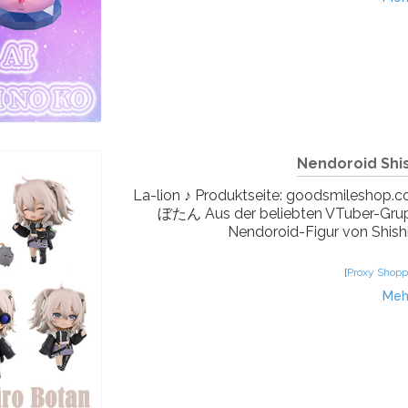
Nendoroid Shis
La-lion ♪ Produktseite: goods
ぼたん Aus der beliebten VTuber-Gruppe
Nendoroid-Figur von Shishir
[
Proxy Shopp
Meh