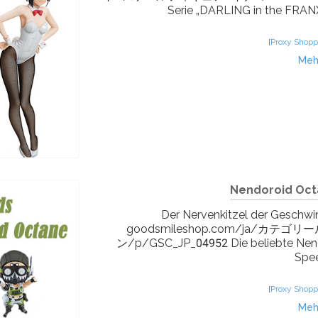
Serie „DARLING in the FRANXX
[
Proxy Shopp
Meh
Nendoroid Octa
Der Nervenkitzel der Geschwind
goodsmileshop.com/ja/
ン/p/GSC_JP_04952 Die beliebte Nend
Spee
[
Proxy Shopp
Meh