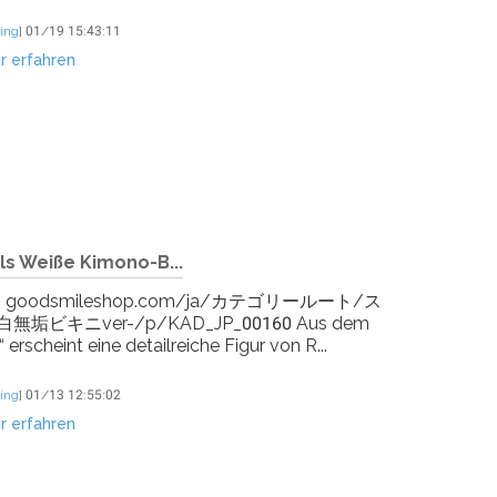
ing
]
01/19 15:43:11
r erfahren
ls Weiße Kimono-B...
ktlink: goodsmileshop.com/ja/カテゴリールート/ス
ニver-/p/KAD_JP_00160 Aus dem
rscheint eine detailreiche Figur von R...
ing
]
01/13 12:55:02
r erfahren