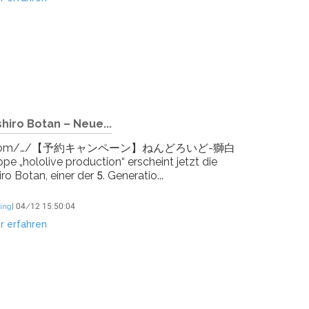
hiro Botan – Neue...
mileshop.com/…/【予約キャンペーン】ねんどろいど-獅白
 „hololive production“ erscheint jetzt die
o Botan, einer der 5. Generatio...
ing
]
04/12 15:50:04
r erfahren