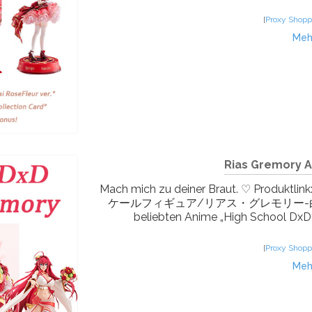
[
Proxy Shopp
Meh
Rias Gremory A
Mach mich zu deiner Braut. ♡ Produ
ケールフィギュア/リアス・グレモリー-白無垢ビキ
beliebten Anime „High School DxD“ e
[
Proxy Shopp
Meh