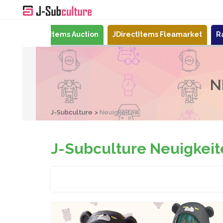
ari
JDirectItems Auction
JDirectItems Fleamarket
R
N
J-Subculture
Neuigkeiten
J-Subculture Neuigkeit