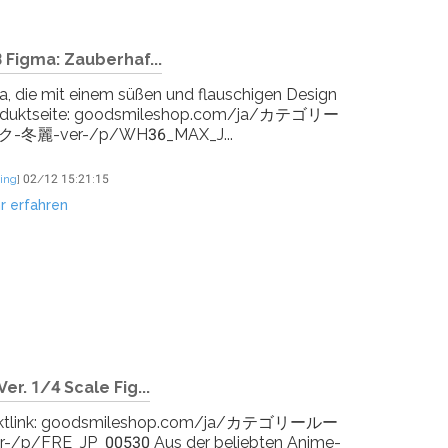
 Figma: Zauberhaf...
, die mit einem süßen und flauschigen Design
 Produktseite: goodsmileshop.com/ja/カテゴリー
-冬麗-ver-/p/WH36_MAX_J...
ing
]
02/12 15:21:15
r erfahren
er. 1/4 Scale Fig...
Produktlink: goodsmileshop.com/ja/カテゴリールー
_JP_00530 Aus der beliebten Anime-