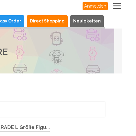
Anmelden
asy Order
Direct Shopping
Neuigkeiten
RE
RADE L Größe Figu...