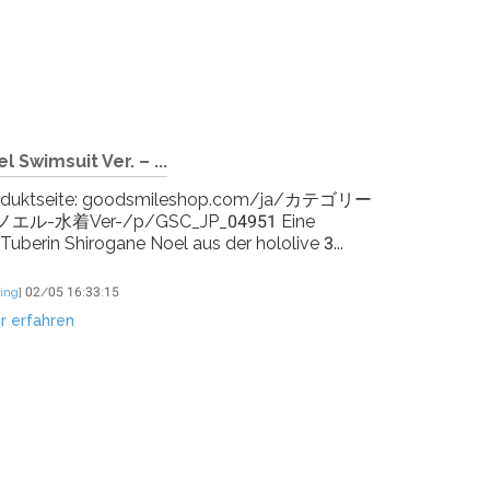
 Swimsuit Ver. – ...
Produktseite: goodsmileshop.com/ja/カテゴリー
着Ver-/p/GSC_JP_04951 Eine
uberin Shirogane Noel aus der hololive 3...
ing
]
02/05 16:33:15
r erfahren