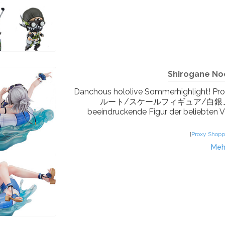
Shirogane Noel
Danchous hololive Sommerhighlight! 
ルート/スケールフィギュア/白銀ノエル-水
beeindruckende Figur der beliebten VT
[
Proxy Shopp
Meh