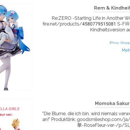
Rem & Kindheit
Re:ZERO -Starting Life in Another W
fire.net/products/4580779515081 S-FIRE
Kindheitsversion a
[
Proxy Shopp
Meh
Momoka Sakurai
"Die Blume, die ich bin, wird niemals ver
an!" Produktlink: goodsmiles
華-RoseFleur-ver-/p/SLR_