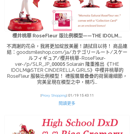
櫻井桃華 RoseFleur 版比例模型——THE IDOLM...
不凋謝的花朵，我將更加綻放美麗！請拭目以待！ 商品連
結：goodsmileshop.com/ja/カテゴリールート/スケー
ルフィギュア/櫻井桃華-RoseFleur-
ver-/p/SLR_JP_00005 Solarain 隆重推出《THE
IDOLM@STER CINDERELLA GIRLS》中櫻井桃華的
RoseFleur 服裝比例模型！ 禮服層層疊疊的荷葉邊細節，
完美呈現在模型之中，精巧...
[
Proxy Shopping
]
01/19 15:43:11
閱讀更多