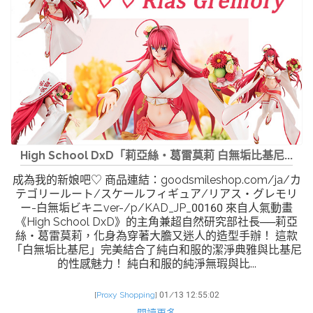
High School DxD「莉亞絲・葛雷莫莉 白無垢比基尼...
成為我的新娘吧♡ 商品連結：goodsmileshop.com/ja/カ
テゴリールート/スケールフィギュア/リアス・グレモリ
ー-白無垢ビキニver-/p/KAD_JP_00160 來自人氣動畫
《High School DxD》的主角兼超自然研究部社長──莉亞
絲・葛雷莫莉，化身為穿著大膽又迷人的造型手辦！ 這款
「白無垢比基尼」完美結合了純白和服的潔淨典雅與比基尼
的性感魅力！ 純白和服的純淨無瑕與比...
[
Proxy Shopping
]
01/13 12:55:02
閱讀更多