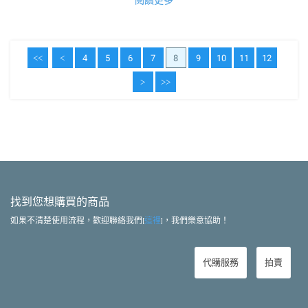
<<
<
4
5
6
7
8
9
10
11
12
>
>>
找到您想購買的商品
如果不清楚使用流程，歡迎聯絡我們[
這裡
]，我們樂意協助！
代購服務
拍賣