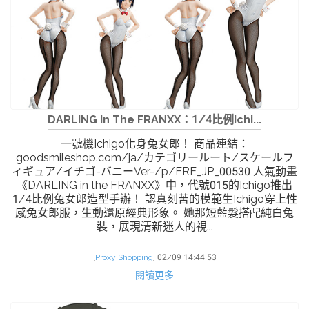
DARLING In The FRANXX：1/4比例Ichi...
一號機Ichigo化身兔女郎！ 商品連結：
goodsmileshop.com/ja/カテゴリールート/スケールフ
ィギュア/イチゴ-バニーVer-/p/FRE_JP_00530 人氣動畫
《DARLING in the FRANXX》中，代號015的Ichigo推出
1/4比例兔女郎造型手辦！ 認真刻苦的模範生Ichigo穿上性
感兔女郎服，生動還原經典形象。 她那短藍髮搭配純白兔
裝，展現清新迷人的視...
[
Proxy Shopping
]
02/09 14:44:53
閱讀更多