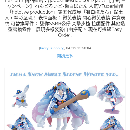
La-lion ♪ 商品連結：goodsmileshop.com/ja/…/【予約キ
ャンペーン】ねんどろいど-獅白ぼたん 人氣VTuber團體
「hololive production」第五代成員「獅白ぼたん」黏土
人，精彩呈現！ 表情面板： 微笑表情 開心微笑表情 得意表
情 可替換零件： 迷你SSRB公仔 突擊步槍 拉麵配件 其他造
型替換零件，展現多樣姿勢自由搭配。 現在可透過Easy
Order...
[
Proxy Shopping
]
04/12 15:50:04
閱讀更多