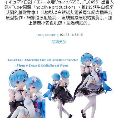
ィギュア/白銀ノエル-水着Ver-/p/GSC_JP_04951 出自人
氣VTuber團體「hololive production」，推出3期生白銀諾
艾爾的精緻雕像！ 此模型以白銀諾艾爾首周年紀念插畫為
原型製作，細節還原度極高。 泳裝緊繃展現結實胸肌，加
上健康小麥色肌膚，透過精細的...
[
Proxy Shopping
]
02/05 16:33:15
閱讀更多