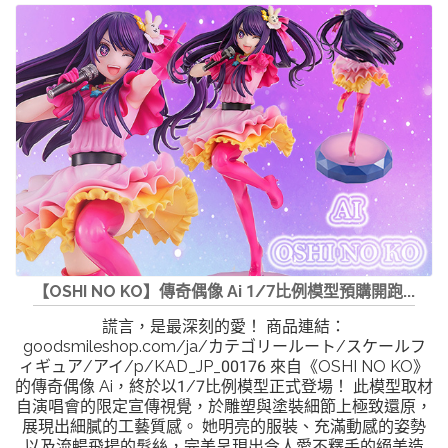
【OSHI NO KO】傳奇偶像 Ai 1/7比例模型預購開跑...
謊言，是最深刻的愛！ 商品連結：
goodsmileshop.com/ja/カテゴリールート/スケールフ
ィギュア/アイ/p/KAD_JP_00176 來自《OSHI NO KO》
的傳奇偶像 Ai，終於以1/7比例模型正式登場！ 此模型取材
自演唱會的限定宣傳視覺，於雕塑與塗裝細節上極致還原，
展現出細膩的工藝質感。 她明亮的服裝、充滿動感的姿勢
以及流暢飛揚的髮絲，完美呈現出令人愛不釋手的絕美造