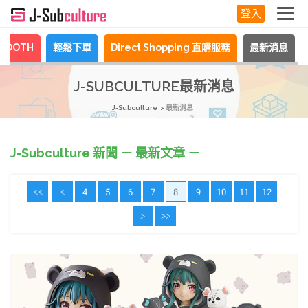
登入
BOOTH
輕鬆下單
Direct Shopping 直購服務
最新消息
J-SUBCULTURE最新消息
J-Subculture
最新消息
J-Subculture 新聞 － 最新文章 －
<<
<
4
5
6
7
8
9
10
11
12
>
>>