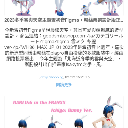
2023冬季雲與天空主題雪初音Figma，粉絲票選設計版正式預...
全新雪初音Figma呈現晨曦天空，兼具可愛與蓬鬆感的造型
設計。 商品連結：goodsmileshop.com/ja/カテゴリール
ート/figma/figma-雪ミク-冬麗-
ver-/p/WH36_MAX_JP_01 2023年是雪初音14週年，這次
的新造型同樣由粉絲在piapro自由投稿的多款服裝中，經由
網路投票選出！ 今年主題為「北海道冬季的雲與天空」，
獲勝設計出自插畫家Isakytm之手，風...
[
Proxy Shopping
]
02/12 15:21:15
閱讀更多