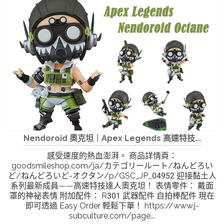
Nendoroid 奧克坦｜Apex Legends 高速特技...
感受速度的熱血澎湃。 商品詳情頁：
goodsmileshop.com/ja/カテゴリールート/ねんどろい
ど/ねんどろいど-オクタン/p/GSC_JP_04952 迎接黏土人
系列最新成員——高速特技達人奧克坦！ 表情零件： 戴面
罩的神祕表情 附加配件： R301 武器配件 自拍棒配件 現在
即可透過 Easy Order 輕鬆下單！ https://www.j-
subculture.com/page...