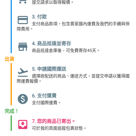
提交請求以取得報價。
credit_card
3. 付款
支付商品款項，包含賣家國內運費及我們的手續與保
障費用。
store
4. 商品抵達並寄存
商品抵達倉庫後，可免費寄存45天。
出貨
flight_takeoff
5. 申請國際運送
選擇欲配送的商品、運送方式，並提交申請以獲得國
際運費報價。
paid
6. 支付運費
支付國際運費。
完成！
move_to_inbox
7. 您的商品已寄出。
可於我的頁面追蹤包裹狀態。