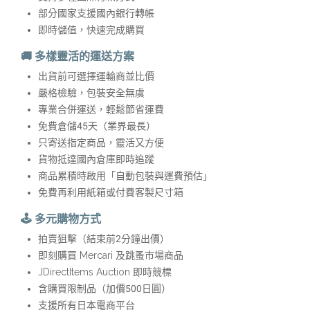
部分國家支援國內銀行轉帳
即時儲值，快速完成購買
🚚 多樣靈活的運送方案
出貨前可選擇運輸商並比價
嚴格檢驗，包裝安全無虞
專業合併運送，輕鬆節省運費
免費倉儲45天（業界最長）
只寄送指定商品，靈活又方便
貨物抵達國內倉庫即時追蹤
商品累積時啟用「自動包裝與運費預估」
免費再利用紙箱或付費客製尺寸箱
🕹️ 多元購物方式
拍賣狙擊（結束前2分鐘出價）
即刻購買 Mercari 及跳蚤市場商品
JDirectItems Auction 即時競標
含購買限制品（加價500日圓）
支援所有日本電商平台