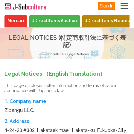
Sign In
Mercari
JDirectItems Auction
JDirectItems Fleamar
LEGAL NOTICES (特定商取引法に基づく表
記)
J-Subculture
Legal Notices
Legal Notices （English Translation）
This page discloses seller information and terms of sale in
accordance with Japanese law.
1. Company name
Zipangu LLC.
2. Address
4-24-20 #302, Hakataekimae , Hakata-ku, Fukuoka-City,