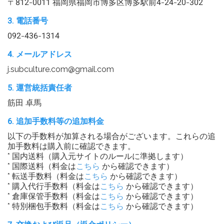
〒812-0011 福岡県福岡市博多区博多駅前4-24-20-302
3. 電話番号
092-436-1314
4. メールアドレス
j.subculture.com@gmail.com
5. 運営統括責任者
筋田 卓馬
6. 追加手数料等の追加料金
以下の手数料が加算される場合がございます。これらの追
加手数料は購入前に確認できます。
* 国内送料（購入元サイトのルールに準拠します）
* 国際送料（料金は
こちら
から確認できます）
* 転送手数料（料金は
こちら
から確認できます）
* 購入代行手数料（料金は
こちら
から確認できます）
* 倉庫保管手数料（料金は
こちら
から確認できます）
* 特別梱包手数料（料金は
こちら
から確認できます）