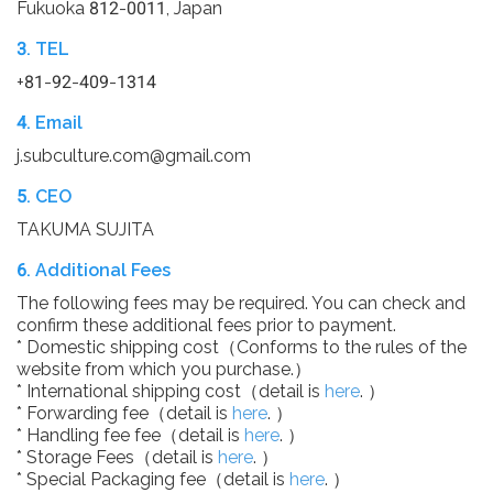
Fukuoka 812-0011, Japan
3. TEL
+81-92-409-1314
4. Email
j.subculture.com@gmail.com
5. CEO
TAKUMA SUJITA
6. Additional Fees
The following fees may be required. You can check and
confirm these additional fees prior to payment.
* Domestic shipping cost（Conforms to the rules of the
website from which you purchase.）
* International shipping cost（detail is
here
. ）
* Forwarding fee（detail is
here
. ）
* Handling fee fee（detail is
here
. ）
* Storage Fees（detail is
here
. ）
* Special Packaging fee（detail is
here
. ）